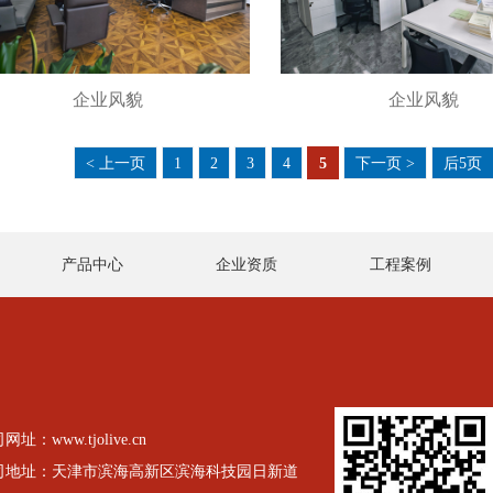
企业风貌
企业风貌
< 上一页
1
2
3
4
5
下一页 >
后5页
产品中心
企业资质
工程案例
网址：www.tjolive.cn
司地址：天津市滨海高新区滨海科技园日新道